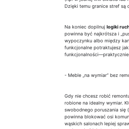
Dzięki temu granice stref są 
Na koniec dopilnuj
logiki ruc
powinna być najkrótsza i „pus
wypoczynku albo między kanap
funkcjonalne potraktujesz jak
funkcjonalności—praktycznie
- Meble „na wymiar” bez remon
Gdy nie chcesz robić remontu,
robione na idealny wymiar. Kl
swobodnego poruszania się (w 
powinna blokować osi komuni
wąskich salonach lepiej spra