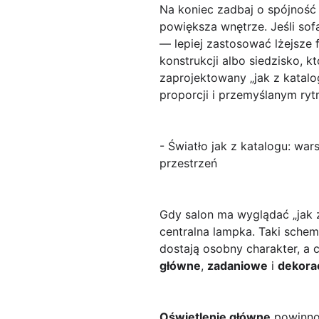
Na koniec zadbaj o spójność l
powiększa wnętrze. Jeśli sof
— lepiej zastosować lżejsze 
konstrukcji albo siedzisko, 
zaprojektowany „jak z katal
proporcji i przemyślanym ryt
- Światło jak z katalogu: wa
przestrzeń
Gdy salon ma wyglądać „jak z
centralna lampka. Taki schem
dostają osobny charakter, a c
główne
,
zadaniowe
i
dekora
Oświetlenie główne
powinno 