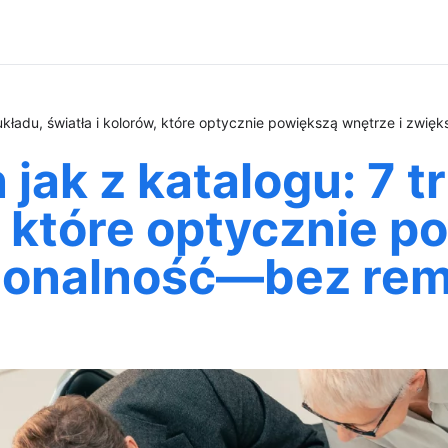
w układu, światła i kolorów, które optycznie powiększą wnętrze i zw
 jak z katalogu: 7 t
w, które optycznie 
cjonalność—bez rem