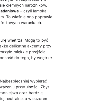
 się ciemnych narożników,
 zadaniowe
– czyli lampka
łem. To właśnie ono poprawia
omfortowych warunkach.
kturę wnętrza. Mogą to być
akże delikatne akcenty przy
worzyło miękkie przejścia
łonność do tego, by wnętrze
 Najbezpieczniej wybierać
wrażeniu przytulności. Zbyt
odniejsza oraz bardziej
iej neutralne, a wieczorem