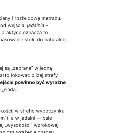
iany i rozbudowę metrażu.
od wejścia,
jadalnia
–
 W praktyce oznacza to
opasowanie stołu do naturalnej
nej są „zebrane” w jedną
arto lokować bliżej strefy
ejście powinno być wyraźne
„siada”.
kości: w strefie wypoczynku
m”), a w jadalni — całe
mej „wysokości” wzrokowej
granicza wrażenie chaosu.