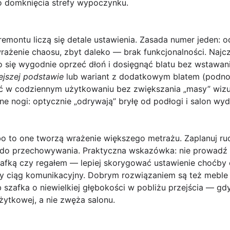
o domknięcia strefy wypoczynku.
remontu liczą się detale ustawienia. Zasada numer jeden:
o
rażenie chaosu, zbyt daleko — brak funkcjonalności. Najczęś
ło się wygodnie oprzeć dłoń i dosięgnąć blatu bez wstawani
iejszej podstawie
lub wariant z dodatkowym blatem (podn
ć w codziennym użytkowaniu bez zwiększania „masy” wizual
e nogi: optycznie „odrywają” bryłę od podłogi i salon wyda
bo to one tworzą wrażenie większego metrażu. Zaplanuj ruc
z do przechowywania. Praktyczna wskazówka: nie prowadź
afką czy regałem — lepiej skorygować ustawienie choćby 
ny ciąg komunikacyjny. Dobrym rozwiązaniem są też meble n
 szafka o niewielkiej głębokości w pobliżu przejścia — gdy
użytkowej, a nie zwęża salonu.