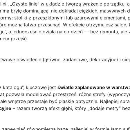
inii. „Czyste linie” w układzie tworzą wrażenie porządku, 
a ma bryłę dominującą, nie dokładaj ciężkich, masywnych 
formy: stoliki z przeszklonymi lub ażurowymi elementami, 
które można łatwo przesunąć. W efekcie otrzymujesz salon, 
ogu”, a jednocześnie działa na co dzień — bez remontu, a
mem przejść.
rstwowe oświetlenie (główne, zadaniowe, dekoracyjne) i cie
 katalogu”, kluczowe jest
światło zaplanowane w warstw
at pozwala modelować przestrzeń: różne strefy (wypoczyne
ałe wnętrze przestaje być płaskie optycznie. Najlepiej spra
cyjne
– razem tworzą efekt głębi, który „dodaje metry” bez
zapewniać równomierną bazę, najlepiej w formie lamp su