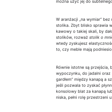
można użyć jej do subtelneg
W aranżacji „na wymiar” bez 
stolika
. Zbyt blisko sprawia w
kawowy o takiej skali, by da
stolików, rozważ
stolik o mn
wtedy zyskujesz elastycznoś
to, czy meble mają podniesion
Równie istotne są
przejścia
, 
wypoczynku, do jadalni ora
gardłem” między kanapą a sz
jeśli pozwala to zyskać płyn
konsolowy blat za kanapą lub
niska, pełni rolę przestrzeni 