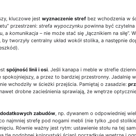
szy, kluczowe jest
wyznaczenie stref
bez wchodzenia w śc
etu” przestrzeni:
strefa wypoczynku
powinna być czytelna 
u, a
komunikacja
– nie może stać się „łącznikiem na siłę”.
k, by tworzyły centralny układ wokół stolika, a następnie d
zeszkód).
est
spójność linii i osi
. Jeśli kanapa i meble w strefie dzien
spokojniejszy, a przez to bardziej przestronny. Jadalnię w
a nie wchodziły w ścieżki przejścia. Pamiętaj o zasadzie:
prz
nawet drobne zacieśnienia sprawiają, że wnętrze optycznie 
 dodatkowych zabudów
, np. dywanem o odpowiedniej wiel
najmniej strefę pod nogami mebli (nie tylko „pod stolikie
ięciu. Równie ważny jest rytm: ustawienie stołu na tej sa
ub na tle podobnej kolorystyki ścian) porządkuje wnętrze i o