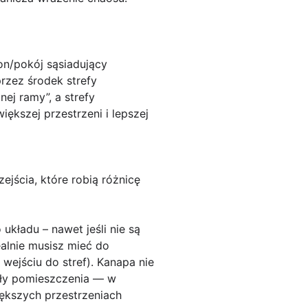
kon/pokój sąsiadujący
przez środek strefy
ej ramy”, a strefy
ększej przestrzeni i lepszej
ejścia, które robią różnicę
 układu
– nawet jeśli nie są
ealnie musisz mieć do
wejściu do stref). Kanapa nie
ryły pomieszczenia — w
iększych przestrzeniach