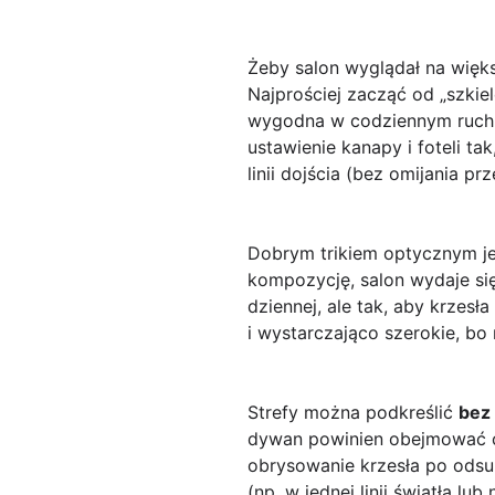
Żeby salon wyglądał na więk
Najprościej zacząć od „szkiel
wygodna w codziennym ruch
ustawienie kanapy i foteli ta
linii dojścia (bez omijania pr
Dobrym trikiem optycznym j
kompozycję, salon wydaje się 
dziennej, ale tak, aby krzesł
i wystarczająco szerokie, bo 
Strefy można podkreślić
bez
dywan powinien obejmować co 
obrysowanie krzesła po odsun
(np. w jednej linii światła l