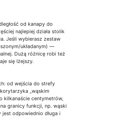
dległość od kanapy do
ciej najlepiej działa stolik
a. Jeśli wybierasz zestaw
oszonym/układanym) —
nej. Dużą różnicę robi też
je się lżejszy.
h: od wejścia do strefy
 korytarzyka „wąskim
o kilkanaście centymetrów,
a granicy funkcji, np. wąski
 jest odpowiednio długa i