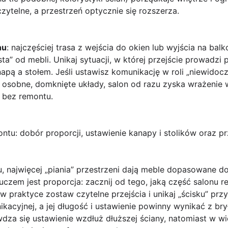
czytelne, a przestrzeń optycznie się rozszerza.
hu
: najczęściej trasa z wejścia do okien lub wyjścia na bal
ta” od mebli. Unikaj sytuacji, w której przejście prowadzi 
ą a stołem. Jeśli ustawisz komunikację w roli „niewidoczn
 osobne, domknięte układy, salon od razu zyska wrażenie wi
 bez remontu.
tu: dobór proporcji, ustawienie kanapy i stolików oraz prz
 najwięcej „piania” przestrzeni dają
meble dopasowane do
uczem jest proporcja: zacznij od tego, jaką część salonu r
praktyce zostaw czytelne przejścia i unikaj „ścisku” przy 
kacyjnej, a jej długość i ustawienie powinny wynikać z b
wdza się ustawienie wzdłuż dłuższej ściany, natomiast w w