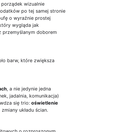
a porządek wizualnie
dodatków po tej samej stronie
pufę o wyraźnie prostej
który wygląda jak
le z przemyślanym doborem
pło barw, które zwiększa
ach
, a nie jedynie jedna
k, jadalnia, komunikacja)
wdza się trio:
oświetlenie
 zmiany układu ścian.
fitowych o rozproszonym