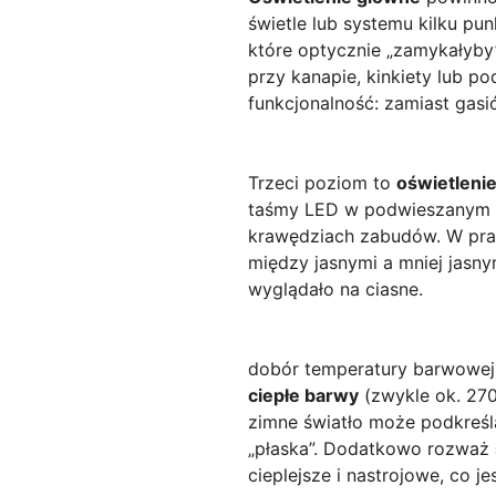
świetle lub systemu kilku pu
które optycznie „zamykałyby”
przy kanapie, kinkiety lub p
funkcjonalność: zamiast gas
Trzeci poziom to
oświetleni
taśmy LED w podwieszanym su
krawędziach zabudów. W prakt
między jasnymi a mniej jasny
wyglądało na ciasne.
dobór temperatury barwowej,
ciepłe barwy
(zwykle ok. 2700
zimne światło może podkreśla
„płaska”. Dodatkowo rozważ
cieplejsze i nastrojowe, co 