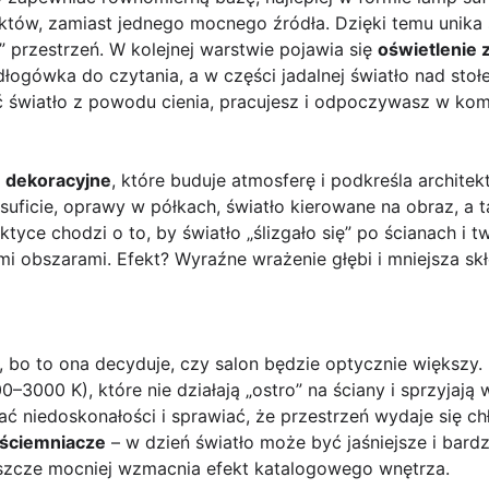
nktów, zamiast jednego mocnego źródła. Dzięki temu unika
 przestrzeń. W kolejnej warstwie pojawia się
oświetlenie
odłogówka do czytania, a w części jadalnej światło nad sto
ić światło z powodu cienia, pracujesz i odpoczywasz w k
e dekoracyjne
, które buduje atmosferę i podkreśla archite
ficie, oprawy w półkach, światło kierowane na obraz, a t
yce chodzi o to, by światło „ślizgało się” po ścianach i t
mi obszarami. Efekt? Wyraźne wrażenie głębi i mniejsza sk
 bo to ona decyduje, czy salon będzie optycznie większy.
–3000 K), które nie działają „ostro” na ściany i sprzyjają 
ć niedoskonałości i sprawiać, że przestrzeń wydaje się chł
ściemniacze
– w dzień światło może być jaśniejsze i bardz
jeszcze mocniej wzmacnia efekt katalogowego wnętrza.