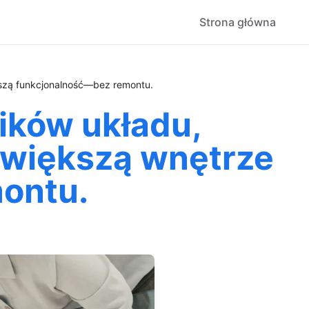
Strona główna
iększą funkcjonalność—bez remontu.
rików układu,
powiększą wnętrze
ontu.