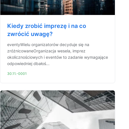
Kiedy zrobić imprezę i na co
zwrócić uwagę?
eventyWielu organizatorów decyduje się na
zróżnicowaneOrganizacja wesela, imprez
okolicznościowych i eventów to zadanie wymagające
odpowiedniej dbałoś...
30.11.-0001