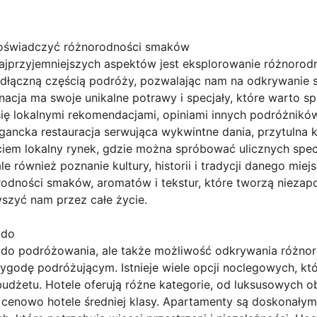
świadczyć różnorodności smaków
jprzyjemniejszych aspektów jest eksplorowanie różnorodn
eodłączną częścią podróży, pozwalając nam na odkrywanie s
acja ma swoje unikalne potrawy i specjały, które warto s
się lokalnymi rekomendacjami, opiniami innych podróżnikó
ancka restauracja serwująca wykwintne dania, przytulna k
iem lokalny rynek, gdzie można spróbować ulicznych specj
 ale również poznanie kultury, historii i tradycji danego mi
dności smaków, aromatów i tekstur, które tworzą nieza
yszyć nam przez całe życie.
 do
ja do podróżowania, ale także możliwość odkrywania różno
wygodę podróżującym. Istnieje wiele opcji noclegowych, 
 budżetu. Hotele oferują różne kategorie, od luksusowych
 cenowo hotele średniej klasy. Apartamenty są doskonałym