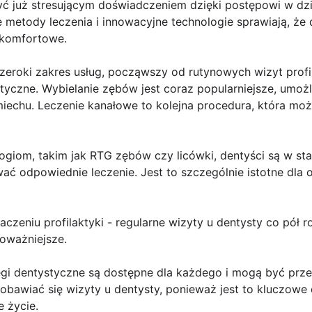
być już stresującym doświadczeniem dzięki postępowi w dz
metody leczenia i innowacyjne technologie sprawiają, że 
j komfortowe.
eroki zakres usług, począwszy od rutynowych wizyt profi
tyczne. Wybielanie zębów jest coraz popularniejsze, umoż
uśmiechu. Leczenie kanałowe to kolejna procedura, która m
giom, takim jak RTG zębów czy licówki, dentyści są w sta
wać odpowiednie leczenie. Jest to szczególnie istotne dla
aczeniu profilaktyki - regularne wizyty u dentysty co pó
oważniejsze.
egi dentystyczne są dostępne dla każdego i mogą być prz
obawiać się wizyty u dentysty, ponieważ jest to kluczowe
 życie.