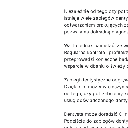
Niezależnie od tego czy po
Istnieje wiele zabiegów dent
odtwarzaniem brakujących z
pozwala na dokładną diagnos
Warto jednak pamiętać, że wi
Regularne kontrole i profila
przeprowadzi konieczne badan
wsparcie w dbaniu o świeży 
Zabiegi dentystyczne odgrywa
Dzięki nim możemy cieszyć s
od tego, czy potrzebujemy k
usług doświadczonego dentyst
Dentysta może doradzić Ci n
Podejście do zabiegów dentys
opieką nad swoim uzębieniem.