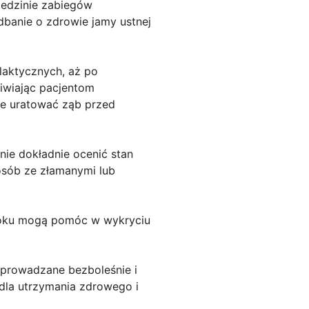
iedzinie zabiegów
dbanie o zdrowie jamy ustnej
laktycznych, aż po
liwiając pacjentom
oże uratować ząb przed
nie dokładnie ocenić stan
 osób ze złamanymi lub
ł roku mogą pomóc w wykryciu
eprowadzane bezboleśnie i
 dla utrzymania zdrowego i